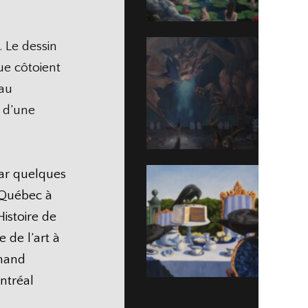
 Le dessin
ue côtoient
 au
 d’une
par quelques
u Québec à
Histoire de
 de l’art à
rmand
ntréal