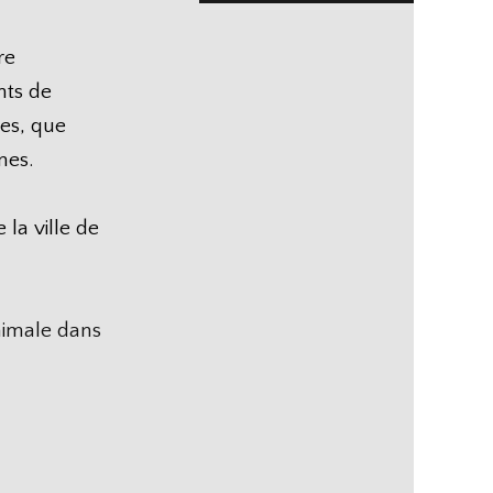
re
nts de
ges, que
mes.
 la ville de
animale dans