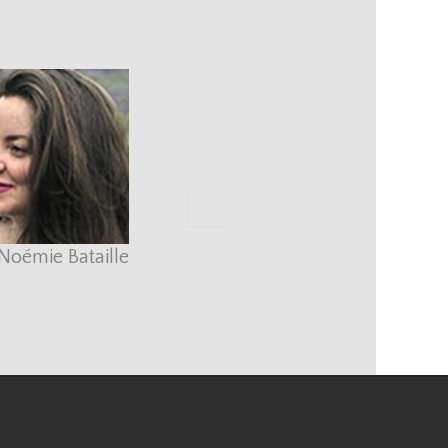
Noémie Bataille
Achilles
Kouamé