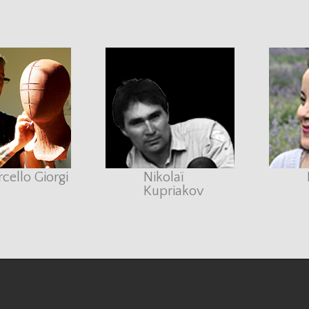
cello Giorgi
Nikolaï
Kupriakov